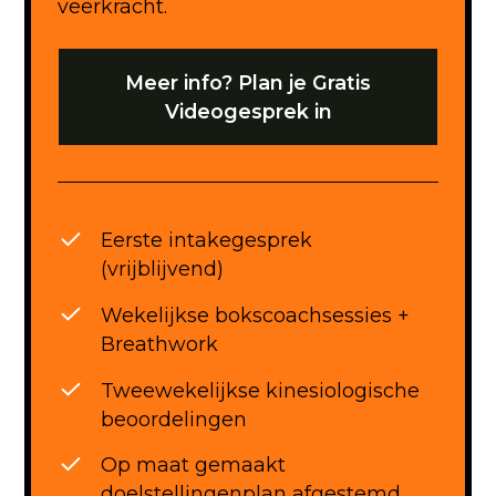
veerkracht.
Meer info? Plan je Gratis
Videogesprek in
Eerste intakegesprek
(vrijblijvend)
Wekelijkse bokscoachsessies +
Breathwork
Tweewekelijkse kinesiologische
beoordelingen
Op maat gemaakt
doelstellingenplan afgestemd